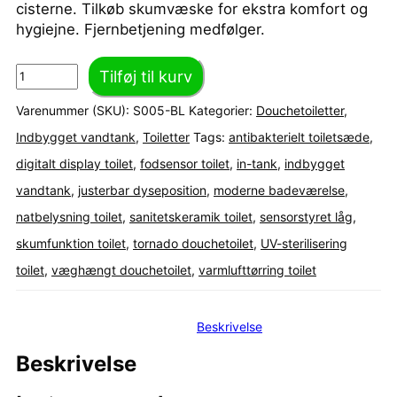
cisterne. Tilkøb skumvæske for ekstra komfort og
hygiejne. Fjernbetjening medfølger.
Tilføj til kurv
Tornado
In-
Varenummer (SKU):
S005-BL
Kategorier:
Douchetoiletter
,
Tank
Indbygget vandtank
,
Toiletter
Tags:
antibakterielt toiletsæde
,
Væghængt
digitalt display toilet
,
fodsensor toilet
,
in-tank
,
indbygget
Douchetoilet
-
vandtank
,
justerbar dyseposition
,
moderne badeværelse
,
Sort
natbelysning toilet
,
sanitetskeramik toilet
,
sensorstyret låg
,
antal
skumfunktion toilet
,
tornado douchetoilet
,
UV-sterilisering
toilet
,
væghængt douchetoilet
,
varmlufttørring toilet
Beskrivelse
Beskrivelse