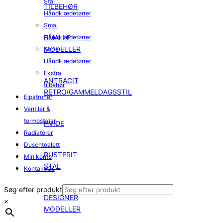
Stål
TILBEHØR
Håndklædetørrer
Smal
SMALLE
Håndklædetørrer
MODELLER
Sorte
Håndklædetørrer
Ekstra
ANTRACIT
tilbehør
RETRO/GAMMELDAGSSTIL
Elpatroner
Ventiler &
termostater
HVIDE
Radiatorer
Duschtoalett
RUSTFRIT
Min konto
STÅL
Kontakt Os
Søg efter produkt
DESIGNER
×
MODELLER