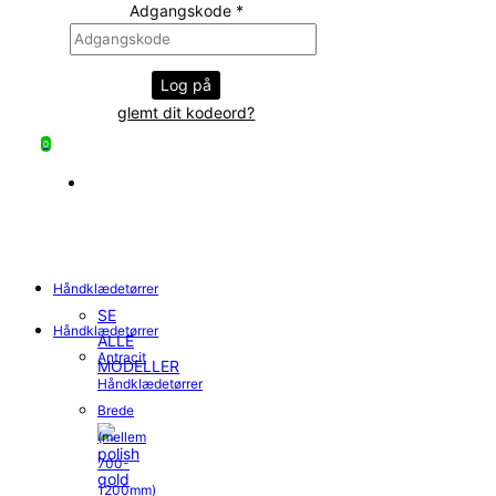
Adgangskode
*
Log på
glemt dit kodeord?
0
Håndklædetørrer
SE
Håndklædetørrer
ALLE
Antracit
MODELLER
Håndklædetørrer
Brede
(mellem
700-
1200mm)