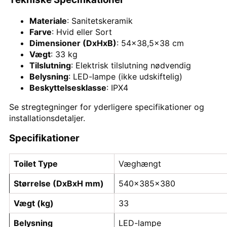
Materiale
: Sanitetskeramik
Farve
: Hvid eller Sort
Dimensioner (DxHxB)
: 54×38,5×38 cm
Vægt
: 33 kg
Tilslutning
: Elektrisk tilslutning nødvendig
Belysning
: LED-lampe (ikke udskiftelig)
Beskyttelsesklasse
: IPX4
Se stregtegninger for yderligere specifikationer og
installationsdetaljer.
Specifikationer
Toilet Type
Væghængt
Størrelse (DxBxH mm)
540x385x380
Vægt (kg)
33
Belysning
LED-lampe