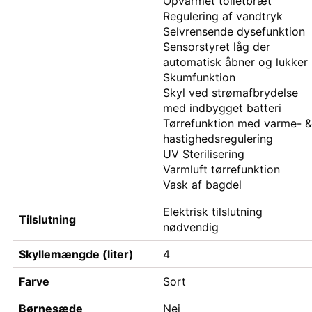
Opvarmet toiletbræt
Regulering af vandtryk
Selvrensende dysefunktion
Sensorstyret låg der
automatisk åbner og lukker
Skumfunktion
Skyl ved strømafbrydelse
med indbygget batteri
Tørrefunktion med varme- &
hastighedsregulering
UV Sterilisering
Varmluft tørrefunktion
Vask af bagdel
Elektrisk tilslutning
Tilslutning
nødvendig
Skyllemængde (liter)
4
Farve
Sort
Børnesæde
Nej