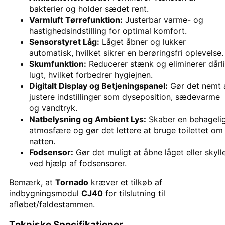
bakterier og holder sædet rent.
Varmluft Tørrefunktion:
Justerbar varme- og
hastighedsindstilling for optimal komfort.
Sensorstyret Låg:
Låget åbner og lukker
automatisk, hvilket sikrer en berøringsfri oplevelse.
Skumfunktion:
Reducerer stænk og eliminerer dårl
lugt, hvilket forbedrer hygiejnen.
Digitalt Display og Betjeningspanel:
Gør det nemt 
justere indstillinger som dyseposition, sædevarme
og vandtryk.
Natbelysning og Ambient Lys:
Skaber en behageli
atmosfære og gør det lettere at bruge toilettet om
natten.
Fodsensor:
Gør det muligt at åbne låget eller skyll
ved hjælp af fodsensorer.
Bemærk, at
Tornado
kræver et tilkøb af
indbygningsmodul
CJ40
for tilslutning til
afløbet/faldestammen.
Tekniske Specifikationer