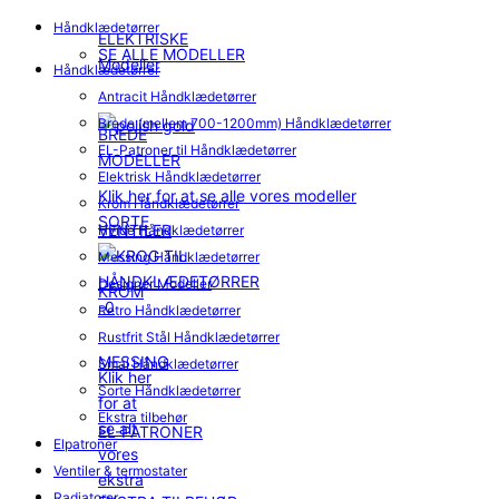
Håndklædetørrer
ELEKTRISKE
SE ALLE MODELLER
Modeller
Håndklædetørrer
Antracit Håndklædetørrer
Brede (mellem 700-1200mm) Håndklædetørrer
BREDE
EL-Patroner til Håndklædetørrer
MODELLER
Elektrisk Håndklædetørrer
Klik her for at se alle vores modeller
Krom Håndklædetørrer
SORTE
VENTILER
Hvide Håndklædetørrer
Messing Håndklædetørrer
Designer Modeller
KROM
Retro Håndklædetørrer
Rustfrit Stål Håndklædetørrer
MESSING
Smal Håndklædetørrer
Klik her
Sorte Håndklædetørrer
for at
Ekstra tilbehør
se alt
EL-PATRONER
Elpatroner
vores
Ventiler & termostater
ekstra
Radiatorer