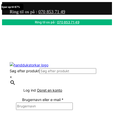
Spar op til 67%
Ring til os på :
070 853 71 49
Ring til os på :
070 853 71 49
🛍️ !!BLACK NOVEMBER!! 🛍️
🛒 10 % PÅ ALLT ONLINE 🛒
Gäller även varor som redan är rabatterade!
Använd rabattkoden: BLACKNOV
Gäller november 2023.
Søg efter produkt
×
Log ind
Opret en konto
Brugernavn eller e-mail
*