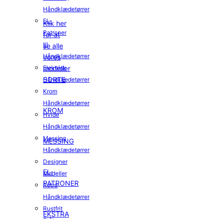
Håndklædetørrer
EL-
Klik her
Patroner
for at
til
se alle
Håndklædetørrer
vores
modeller
Elektrisk
SORTE
Håndklædetørrer
Krom
Håndklædetørrer
KROM
Hvide
Håndklædetørrer
Messing
MESSING
Håndklædetørrer
Designer
EL-
Modeller
PATRONER
Retro
Håndklædetørrer
Rustfrit
EKSTRA