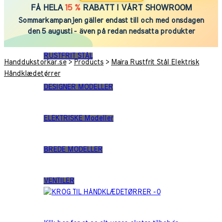
FÅ HELA
15 %
RABATT I VÅRT SHOWROOM
Sommarkampanjen gäller endast till och med onsdagen
HVIDE
den 5 augusti - även på redan nedsatta produkter
RUSTFRIT STÅL
Handdukstorkar.se
>
Products
>
Maira Rustfrit Stål Elektrisk
Håndklædetørrer
DESIGNER MODELLER
ELEKTRISKE Modeller
BREDE MODELLER
VENTILER