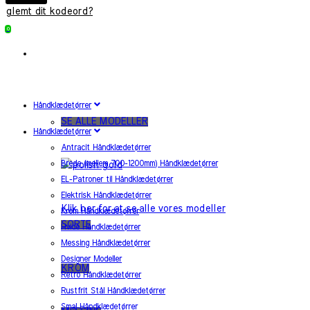
glemt dit kodeord?
0
Håndklædetørrer
SE ALLE MODELLER
Håndklædetørrer
Antracit Håndklædetørrer
Brede (mellem 700-1200mm) Håndklædetørrer
EL-Patroner til Håndklædetørrer
Elektrisk Håndklædetørrer
Klik her for at se alle vores modeller
Krom Håndklædetørrer
SORTE
Hvide Håndklædetørrer
Messing Håndklædetørrer
Designer Modeller
KROM
Retro Håndklædetørrer
Rustfrit Stål Håndklædetørrer
Smal Håndklædetørrer