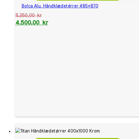
Bolca Alu. Håndklædetørrer 485×870
11.250,00
kr
4.500,00
kr