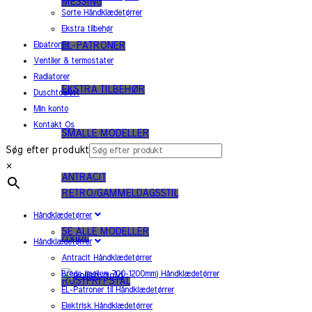
MESSING
Sorte Håndklædetørrer
Ekstra tilbehør
Elpatroner
EL-PATRONER
Ventiler & termostater
Radiatorer
EKSTRA TILBEHØR
Duschtoalett
Min konto
Kontakt Os
SMALLE MODELLER
Søg efter produkt
×
ANTRACIT
RETRO/GAMMELDAGSSTIL
Håndklædetørrer
SE ALLE MODELLER
HVIDE
Håndklædetørrer
Antracit Håndklædetørrer
Brede (mellem 700-1200mm) Håndklædetørrer
RUSTFRIT STÅL
EL-Patroner til Håndklædetørrer
Elektrisk Håndklædetørrer