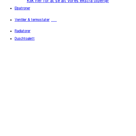
Klik her for at se alt vores ekstra tilbehør
Elpatroner
Ventiler & termostater
Radiatorer
Duschtoalett