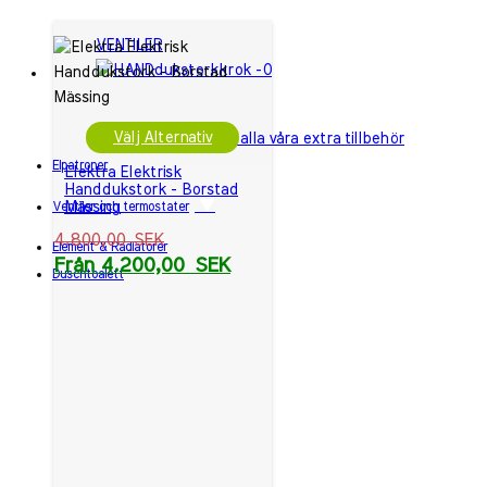
VENTILER
Välj Alternativ
Klicka här för att se alla våra extra tillbehör
Elpatroner
Elektra Elektrisk
Handdukstork - Borstad
Mässing
Ventiler och termostater
4.800,00
SEK
Element & Radiatorer
Från
4.200,00
SEK
Duschtoalett