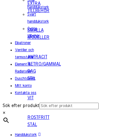
Smal
EXTRA
handdukstork
TILLBEHÖR
Svart
handdukstork
Övriga
SMALLA
tillbehör
MODELLER
Elpatroner
Ventiler och
ANTRACIT
termostater
RETRO/GAMMAL
Element &
DAG
Radiatorer
STIL
Duschtoalett
Mitt konto
Kontakta oss
VIT
Sök efter produkt
×
ROSTFRITT
STÅL
Handdukstork