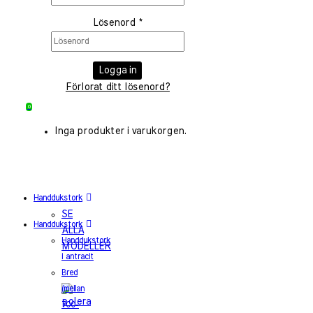
Lösenord
*
Logga in
Förlorat ditt lösenord?
0
Inga produkter i varukorgen.
Handdukstork
SE
Handdukstork
ALLA
Handdukstork
MODELLER
i antracit
Bred
(mellan
700-