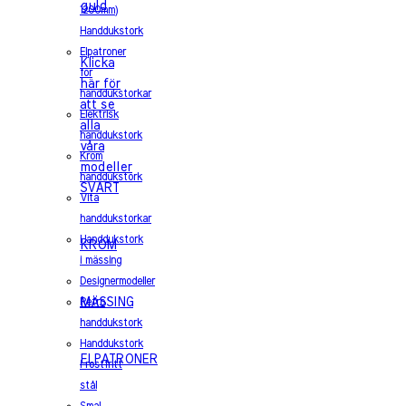
1200mm)
Handdukstork
Elpatroner
Klicka
för
här för
handdukstorkar
att se
Elektrisk
alla
handdukstork
våra
Krom
modeller
handdukstork
SVART
Vita
handdukstorkar
Handdukstork
KROM
i mässing
Designermodeller
MÄSSING
Retro
handdukstork
Handdukstork
ELPATRONER
i rostfritt
stål